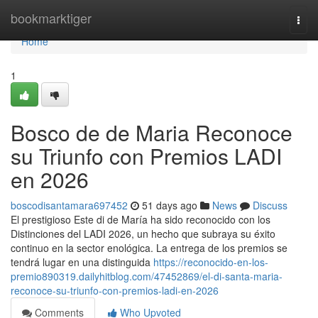
Home
bookmarktiger
Togg
navi
Home
1
Bosco de de Maria Reconoce
su Triunfo con Premios LADI
en 2026
boscodisantamara697452
51 days ago
News
Discuss
El prestigioso Este di de María ha sido reconocido con los
Distinciones del LADI 2026, un hecho que subraya su éxito
continuo en la sector enológica. La entrega de los premios se
tendrá lugar en una distinguida
https://reconocido-en-los-
premio890319.dailyhitblog.com/47452869/el-di-santa-maria-
reconoce-su-triunfo-con-premios-ladi-en-2026
Comments
Who Upvoted