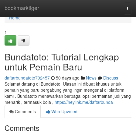
Home
bookmarktiger
Togg
navi
Home
1
Bundatoto: Tutorial Lengkap
untuk Pemain Baru
daftarbundatoto792457
50 days ago
News
Discuss
Selamat datang di Bundatoto! Ulasan ini dibuat khusus untuk
pemain yang baru bergabung yang ingin mengenal di platform
kami . Bundatoto menawarkan berbagai opsi permainan judi yang
menarik , termasuk bola ,
https://heylink.me/daftarbunda
Comments
Who Upvoted
Comments