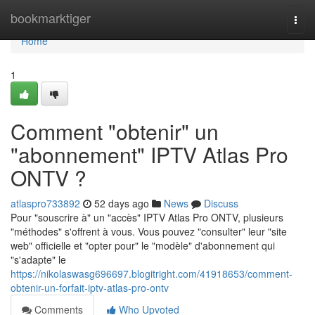
Home
bookmarktiger
Togg
navi
Home
1
Comment "obtenir" un
"abonnement" IPTV Atlas Pro
ONTV ?
atlaspro733892
52 days ago
News
Discuss
Pour "souscrire à" un "accès" IPTV Atlas Pro ONTV, plusieurs
"méthodes" s'offrent à vous. Vous pouvez "consulter" leur "site
web" officielle et "opter pour" le "modèle" d'abonnement qui
"s'adapte" le
https://nikolaswasg696697.blogitright.com/41918653/comment-
obtenir-un-forfait-iptv-atlas-pro-ontv
Comments
Who Upvoted