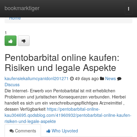
Home
bookmarktiger
Togg
navi
Home
1
Pentobarbital online kaufen:
Risiken und legale Aspekte
kaufensiekaliumcyanidonl201271
49 days ago
News
Discuss
Die Internet- Erwerb von Pentobarbital ist mit erheblichen
Problemen und juristischen Konsequenzen verbunden. Hierbei
handelt es sich um ein verschreibungspflichtiges Arzneimittel ,
dessen Verfügbarkeit
https://pentobarbital-online-
kau304695.qodsblog.com/41960932/pentobarbital-online-kaufen-
risiken-und-legale-aspekte
Comments
Who Upvoted