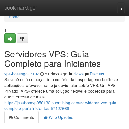
Home
bookmarktiger
Togg
navi
Home
1
Servidores VPS: Guia
Completo para Iniciantes
vps-hosting377192
51 days ago
News
Discuss
Se você está começando o cenário da hospedagem de sites e
aplicações, provavelmente já ouviu falar sobre VPS. Um VPS
Privado (VPS) oferece uma solução flexível e poderosa para
quem precisa de mais
https://jakubomvp056132.suomiblog.com/servidores-vps-guia-
completo-para-iniciantes-57427666
Comments
Who Upvoted