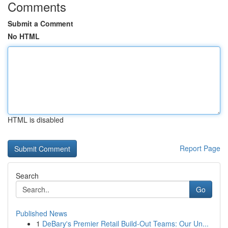
Comments
Submit a Comment
No HTML
HTML is disabled
Report Page
Search
Go
Published News
1
DeBary's Premier Retail Build-Out Teams: Our Un...