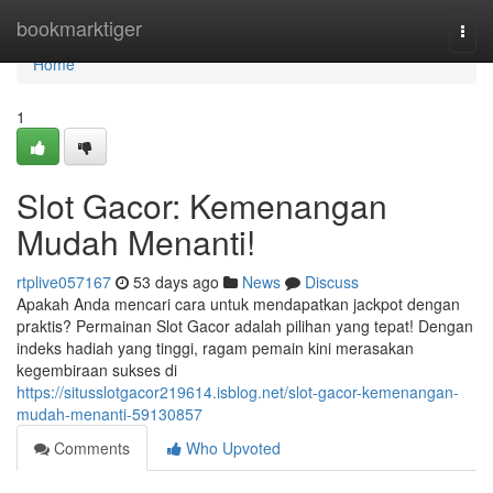
Home
bookmarktiger
Togg
navi
Home
1
Slot Gacor: Kemenangan
Mudah Menanti!
rtplive057167
53 days ago
News
Discuss
Apakah Anda mencari cara untuk mendapatkan jackpot dengan
praktis? Permainan Slot Gacor adalah pilihan yang tepat! Dengan
indeks hadiah yang tinggi, ragam pemain kini merasakan
kegembiraan sukses di
https://situsslotgacor219614.isblog.net/slot-gacor-kemenangan-
mudah-menanti-59130857
Comments
Who Upvoted