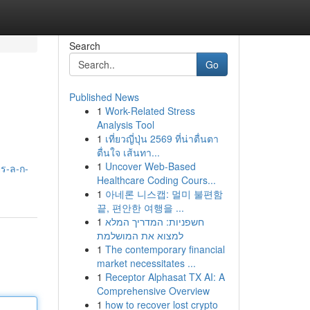
Search
Go
Published News
1
Work-Related Stress
Analysis Tool
1
เที่ยวญี่ปุ่น 2569 ที่น่าตื่นตา
ตื่นใจ เส้นทา...
1
Uncover Web-Based
ร-ล-ก-
Healthcare Coding Cours...
1
아네론 니스캡: 멀미 불편함
끝, 편안한 여행을 ...
1
חשפניות: המדריך המלא
למצוא את המושלמת
1
The contemporary financial
market necessitates ...
1
Receptor Alphasat TX AI: A
Comprehensive Overview
1
how to recover lost crypto