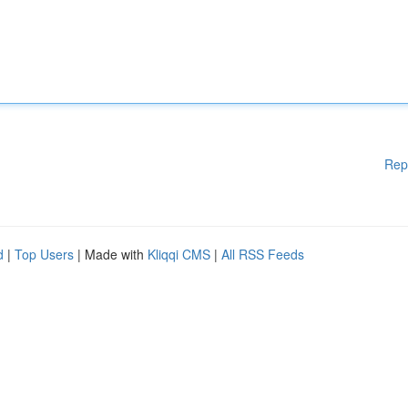
Rep
d
|
Top Users
| Made with
Kliqqi CMS
|
All RSS Feeds