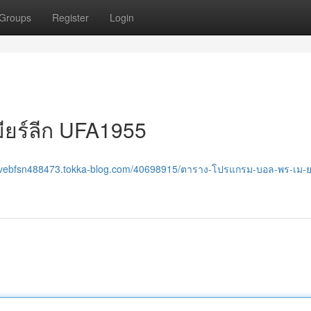
Groups
Register
Login
ียร์ลีก UFA1955
tevebfsn488473.tokka-blog.com/40698915/ตาราง-โปรแกรม-บอล-พร-เม-ย