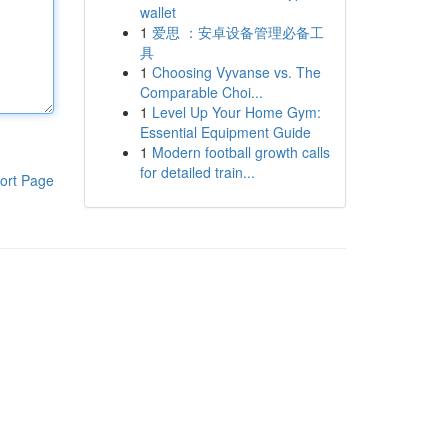
wallet
1
爱思 ：安卓设备管理必备工
具
1
Choosing Vyvanse vs. The
Comparable Choi...
1
Level Up Your Home Gym:
Essential Equipment Guide
1
Modern football growth calls
for detailed train...
ort Page