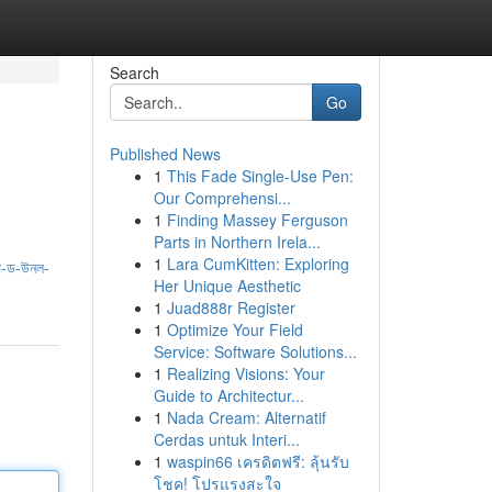
Search
Go
Published News
1
This Fade Single-Use Pen:
Our Comprehensi...
1
Finding Massey Ferguson
Parts in Northern Irela...
1
Lara CumKitten: Exploring
-ড-উনল-
Her Unique Aesthetic
1
Juad888r Register
1
Optimize Your Field
Service: Software Solutions...
1
Realizing Visions: Your
Guide to Architectur...
1
Nada Cream: Alternatif
Cerdas untuk Interi...
1
waspin66 เครดิตฟรี: ลุ้นรับ
โชค! โปรแรงสะใจ