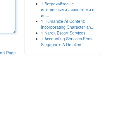
1
Встречайтесь с
интересными личностями в
ин...
1
Humanize AI Content:
Incorporating Character an...
1
Narok Escort Services
1
Accounting Services Fees
Singapore: A Detailed ...
ort Page