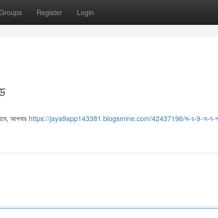
Groups
Register
Login
ইড
্রথমে, আপনার
https://jaya9app143381.blogsmine.com/42437196/জ-য়-9-অ-য-প