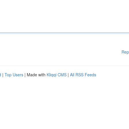
Rep
d
|
Top Users
| Made with
Kliqqi CMS
|
All RSS Feeds